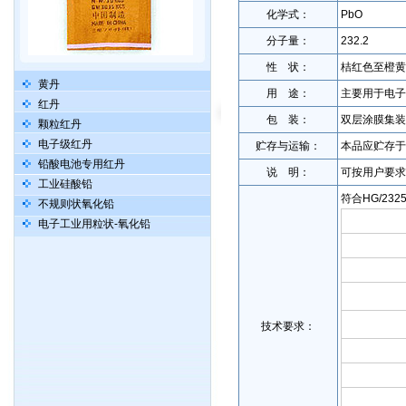
化学式：
PbO
分子量：
232.2
性 状：
桔红色至橙黄
黄丹
用 途：
主要用于电子
红丹
包 装：
双层涂膜集装
颗粒红丹
电子级红丹
贮存与运输：
本品应贮存于
铅酸电池专用红丹
说 明：
可按用户要求
工业硅酸铅
符合HG/2325
不规则状氧化铅
电子工业用粒状-氧化铅
技术要求：