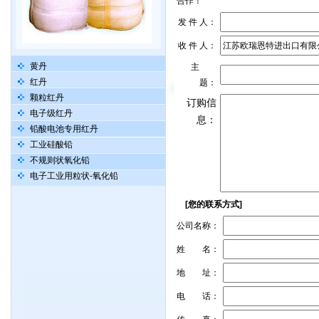
合作！
发 件 人：
收 件 人：
黄丹
主
红丹
题：
颗粒红丹
订购信
电子级红丹
息：
铅酸电池专用红丹
工业硅酸铅
不规则状氧化铅
电子工业用粒状-氧化铅
[您的联系方式]
公司名称：
姓 名：
地 址：
电 话：