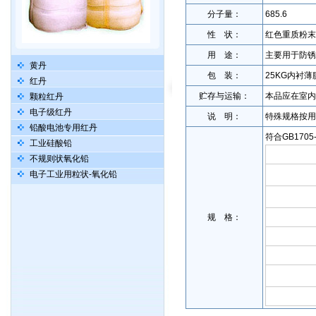
分子量：
685.6
性 状：
红色重质粉末
用 途：
主要用于防锈
黄丹
包 装：
25KG内衬
红丹
贮存与运输：
本品应在室内
颗粒红丹
电子级红丹
说 明：
特殊规格按用
铅酸电池专用红丹
符合GB1705-
工业硅酸铅
不规则状氧化铅
电子工业用粒状-氧化铅
规 格：